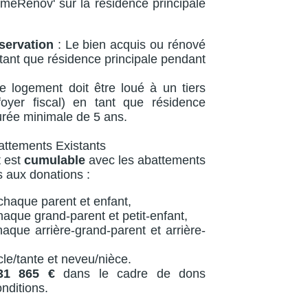
imeRénov' sur la résidence principale
ervation
: Le bien acquis ou rénové
 tant que résidence principale pendant
e logement doit être loué à un tiers
yer fiscal) en tant que résidence
urée minimale de 5 ans.
attements Existants
 est
cumulable
avec les abattements
s aux donations :
chaque parent et enfant,
aque grand-parent et petit-enfant,
aque arrière-grand-parent et arrière-
le/tante et neveu/nièce.
31 865 €
dans le cadre de dons
nditions.