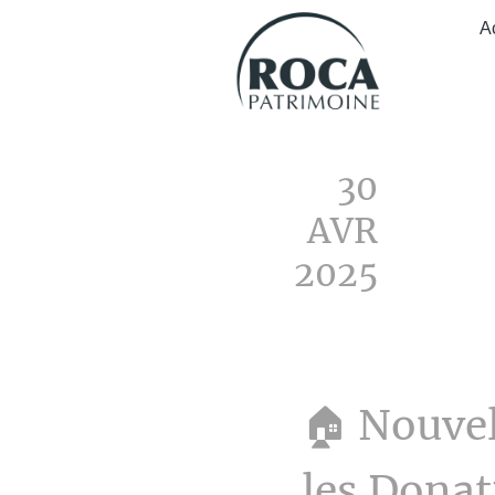
A
30
AVR
2025
🏠 Nouve
les Donat