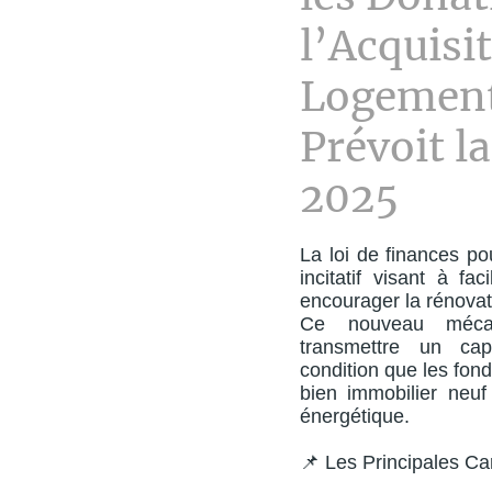
l’Acquisi
Logement
Prévoit l
2025
La loi de finances pou
incitatif visant à fac
encourager la rénova
Ce nouveau méca
transmettre un cap
condition que les fonds
bien immobilier neu
énergétique.
📌 Les Principales Car