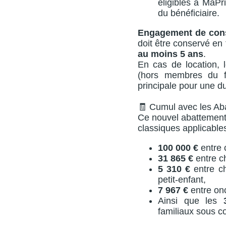
éligibles à MaPr
du bénéficiaire.
Engagement de cons
doit être conservé en
au moins 5 ans
.
En cas de location, l
(hors membres du fo
principale pour une d
🧾 Cumul avec les Ab
Ce nouvel abattement
classiques applicable
100 000 €
entre 
31 865 €
entre ch
5 310 €
entre ch
petit-enfant,
7 967 €
entre onc
Ainsi que les
familiaux sous co